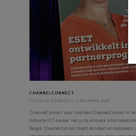
CHANNELCONNECT
POSTED BY DIGIBOOST | 14 DECEMBER 2020
ChannelConnect voor Imediate ChannelConnect is hét 
indirecte ICT-kanaal. Het is de primaire informatiebron
België. ChannelConnect biedt de lezers en bezoekers 