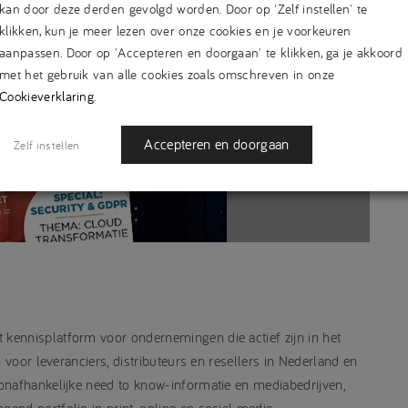
kan door deze derden gevolgd worden. Door op 'Zelf instellen' te
klikken, kun je meer lezen over onze cookies en je voorkeuren
aanpassen. Door op 'Accepteren en doorgaan' te klikken, ga je akkoord
met het gebruik van alle cookies zoals omschreven in onze
Cookieverklaring
.
Accepteren en doorgaan
Zelf instellen
kennisplatform voor ondernemingen die actief zijn in het
 voor leveranciers, distributeurs en resellers in Nederland en
onafhankelijke need to know-informatie en mediabedrijven,