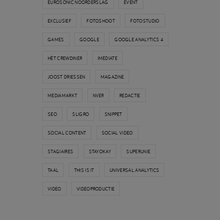
EUROSONIC NOORDERSLAG
EVENT
EXCLUSIEF
FOTOSHOOT
FOTOSTUDIO
GAMES
GOOGLE
GOOGLE ANALYTICS 4
HÉT CREWDINER
IMEDIATE
JOOST DRIESSEN
MAGAZINE
MEDIAMARKT
NVER
REDACTIE
SEO
SLIGRO
SNIPPET
SOCIAL CONTENT
SOCIAL VIDEO
STAGIAIRES
STAYOKAY
SUPERUNIE
TAAL
THIS IS IT
UNIVERSAL ANALYTICS
VIDEO
VIDEOPRODUCTIE