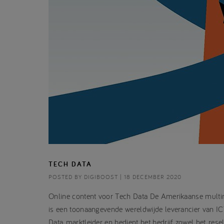
TECH DATA
POSTED BY DIGIBOOST | 18 DECEMBER 2020
Online content voor Tech Data De Amerikaanse multina
is een toonaangevende wereldwijde leverancier van I
Data marktleider en bedient het bedrijf zowel het resel