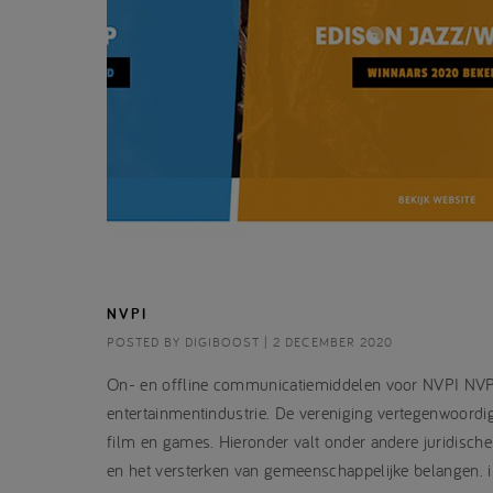
NVPI
POSTED BY DIGIBOOST | 2 DECEMBER 2020
On- en offline communicatiemiddelen voor NVPI NVPI
entertainmentindustrie. De vereniging vertegenwoordig
film en games. Hieronder valt onder andere juridisc
en het versterken van gemeenschappelijke belangen. iM