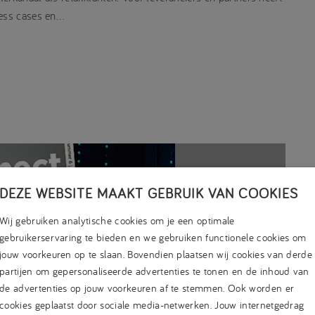
ness cases en…
DEZE WEBSITE MAAKT GEBRUIK VAN COOKIES
Wij gebruiken analytische cookies om je een optimale
gebruikerservaring te bieden en we gebruiken functionele cookies om
jouw voorkeuren op te slaan. Bovendien plaatsen wij cookies van derde
partijen om gepersonaliseerde advertenties te tonen en de inhoud van
de advertenties op jouw voorkeuren af te stemmen. Ook worden er
cookies geplaatst door sociale media-netwerken. Jouw internetgedrag