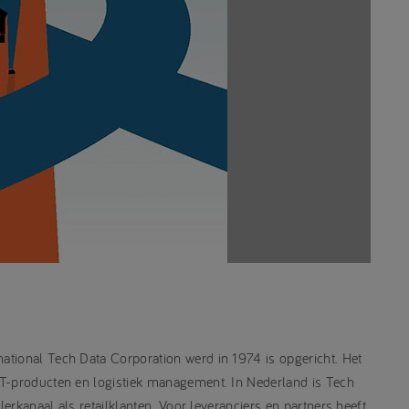
tional Tech Data Corporation werd in 1974 is opgericht. Het
CT-producten en logistiek management. In Nederland is Tech
lerkanaal als retailklanten. Voor leveranciers en partners heeft