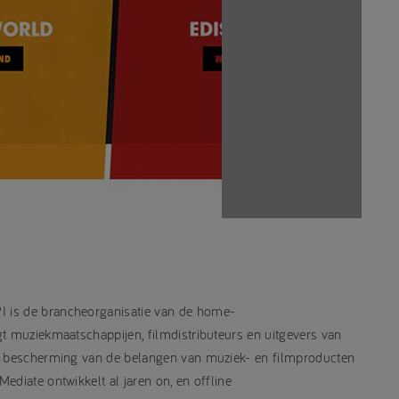
 is de brancheorganisatie van de home-
t muziekmaatschappijen, filmdistributeurs en uitgevers van
he bescherming van de belangen van muziek- en filmproducten
ediate ontwikkelt al jaren on, en offline