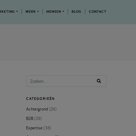
RKETING
WERK
MENSEN
BLOG
CONTACT
CATEGORIEËN
Achtergrond
(29)
B2B
(29)
Expertise
(38)