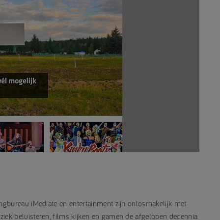
ngbureau iMediate en entertainment zijn onlosmakelijk met
ek beluisteren, films kijken en gamen de afgelopen decennia