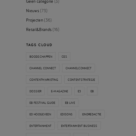
Geen categorie
(3)
Nieuws
(73)
Projecten
(36)
Retail&Brands
(16)
TAGS CLOUD
BOODSCHAPPEN
CES
CHANNEL CONNECT
CHANNELCONNECT
CONTENTMARKETING
CONTENTSTRATEGIE
DOSSIER
E-MAGAZINE
E3
EB
EB FESTIVAL GUIDE
EB LIVE
ED HOOGEVEEN
EDISONS
EINDREDACTIE
ENTERTAINMENT
ENTERTAINMENT BUSINESS