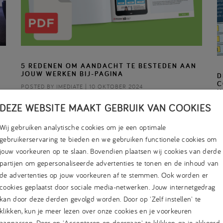
5 REDENEN OM AANDACHT TE BESTEDEN AAN
JOUW WERKEN BIJ-PAGINA
D
C
POSTED BY IMEDIATE | 10 OKTOBER 2024
H
De verwachting is dat er het komende jaar niet heel veel
P
DEZE WEBSITE MAAKT GEBRUIK VAN COOKIES
verandert aan de krapte…
Bi
Wij gebruiken analytische cookies om je een optimale
o
gebruikerservaring te bieden en we gebruiken functionele cookies om
jouw voorkeuren op te slaan. Bovendien plaatsen wij cookies van derde
partijen om gepersonaliseerde advertenties te tonen en de inhoud van
de advertenties op jouw voorkeuren af te stemmen. Ook worden er
cookies geplaatst door sociale media-netwerken. Jouw internetgedrag
kan door deze derden gevolgd worden. Door op 'Zelf instellen' te
klikken, kun je meer lezen over onze cookies en je voorkeuren
aanpassen. Door op 'Accepteren en doorgaan' te klikken, ga je akkoord