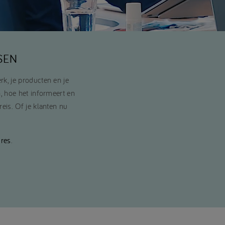
SEN
rk, je producten en je
n, hoe het informeert en
reis. Of je klanten nu
ures
.