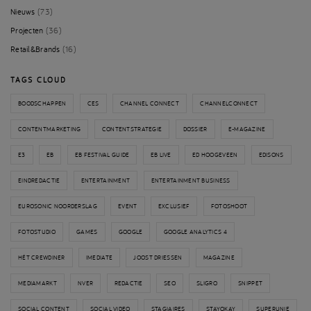
Nieuws
(73)
Projecten
(36)
Retail&Brands
(16)
TAGS CLOUD
BOODSCHAPPEN
CES
CHANNEL CONNECT
CHANNELCONNECT
CONTENTMARKETING
CONTENTSTRATEGIE
DOSSIER
E-MAGAZINE
E3
EB
EB FESTIVAL GUIDE
EB LIVE
ED HOOGEVEEN
EDISONS
EINDREDACTIE
ENTERTAINMENT
ENTERTAINMENT BUSINESS
EUROSONIC NOORDERSLAG
EVENT
EXCLUSIEF
FOTOSHOOT
FOTOSTUDIO
GAMES
GOOGLE
GOOGLE ANALYTICS 4
HÉT CREWDINER
IMEDIATE
JOOST DRIESSEN
MAGAZINE
MEDIAMARKT
NVER
REDACTIE
SEO
SLIGRO
SNIPPET
SOCIAL CONTENT
SOCIAL VIDEO
STAGIAIRES
STAYOKAY
SUPERUNIE