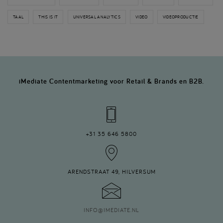
TAAL
THIS IS IT
UNIVERSAL ANALYTICS
VIDEO
VIDEOPRODUCTIE
iMediate Contentmarketing voor Retail & Brands en B2B.
+31 35 646 5800
ARENDSTRAAT 49, HILVERSUM
INFO
@
IMEDIATE.NL