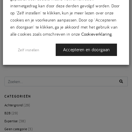
Sligro. Inhoudelijk is alles goedgekeurd door de klant, volgende week
internetgedrag kan door deze derden gevolgd worden. Door
gaat het nummer naar de drukker. De fase van de puntjes op de…
op 'Zelf instellen' te klikken, kun je meer lezen over onze
cookies en je voorkeuren aanpassen. Door op 'Accepteren
LEES VERDER
en doorgaan' te klikken, ga je akkoord met het gebruik van
alle cookies zoals omschreven in onze
Cookieverklaring
.
Accepteren en doorgaan
Zelf instellen
CATEGORIEËN
Achtergrond
(29)
B2B
(29)
Expertise
(38)
Geen categorie
(3)