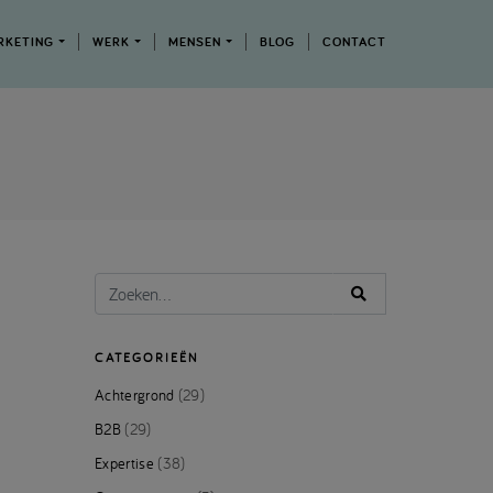
RKETING
WERK
MENSEN
BLOG
CONTACT
CATEGORIEËN
Achtergrond
(29)
B2B
(29)
Expertise
(38)