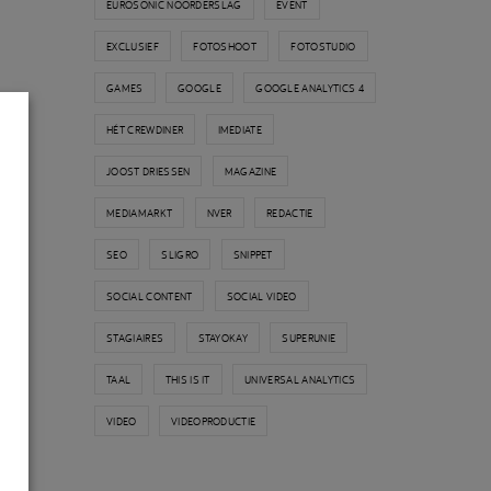
EUROSONIC NOORDERSLAG
EVENT
EXCLUSIEF
FOTOSHOOT
FOTOSTUDIO
GAMES
GOOGLE
GOOGLE ANALYTICS 4
HÉT CREWDINER
IMEDIATE
JOOST DRIESSEN
MAGAZINE
MEDIAMARKT
NVER
REDACTIE
SEO
SLIGRO
SNIPPET
SOCIAL CONTENT
SOCIAL VIDEO
STAGIAIRES
STAYOKAY
SUPERUNIE
TAAL
THIS IS IT
UNIVERSAL ANALYTICS
VIDEO
VIDEOPRODUCTIE