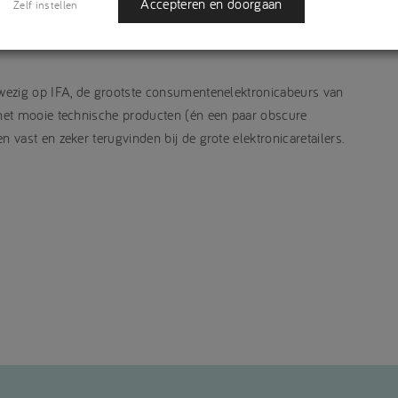
Accepteren en doorgaan
Zelf instellen
wezig op IFA, de grootste consumentenelektronicabeurs van
met mooie technische producten (én een paar obscure
vast en zeker terugvinden bij de grote elektronicaretailers.