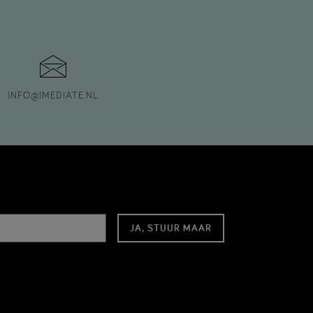
INFO
@
IMEDIATE.NL