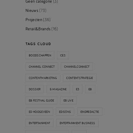
Geen categorie
(3)
Nieuws
(73)
Projecten
(36)
Retail&Brands
(16)
TAGS CLOUD
BOODSCHAPPEN
CES
CHANNEL CONNECT
CHANNELCONNECT
CONTENTMARKETING
CONTENTSTRATEGIE
DOSSIER
E-MAGAZINE
E3
EB
EB FESTIVAL GUIDE
EB LIVE
ED HOOGEVEEN
EDISONS
EINDREDACTIE
ENTERTAINMENT
ENTERTAINMENT BUSINESS