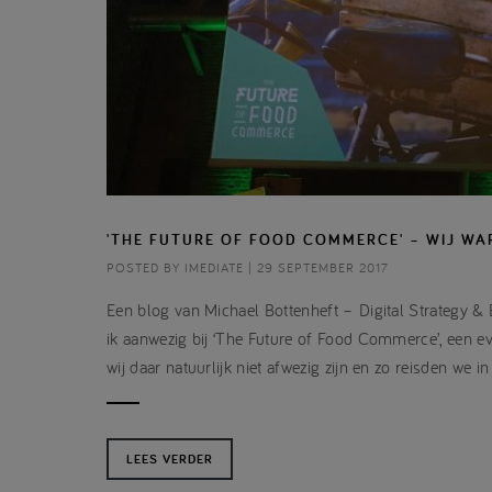
'THE FUTURE OF FOOD COMMERCE' – WIJ WAR
POSTED BY IMEDIATE | 29 SEPTEMBER 2017
Een blog van Michael Bottenheft – Digital Strategy 
ik aanwezig bij ‘The Future of Food Commerce’, een e
wij daar natuurlijk niet afwezig zijn en zo reisden we 
LEES VERDER