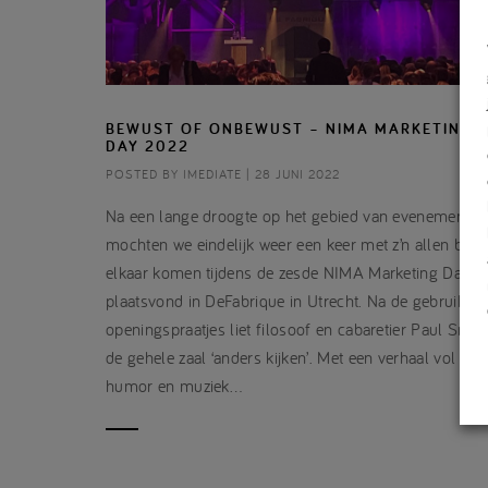
BEWUST OF ONBEWUST – NIMA MARKETING
DAY 2022
POSTED BY IMEDIATE | 28 JUNI 2022
Na een lange droogte op het gebied van evenementen
mochten we eindelijk weer een keer met z’n allen bij
elkaar komen tijdens de zesde NIMA Marketing Day, d
plaatsvond in DeFabrique in Utrecht. Na de gebruikelij
openingspraatjes liet filosoof en cabaretier Paul Smit
de gehele zaal ‘anders kijken’. Met een verhaal vol
humor en muziek…