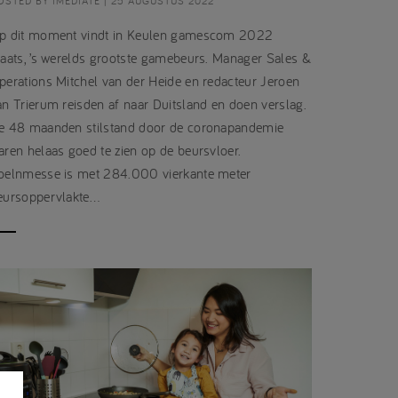
OSTED BY IMEDIATE | 25 AUGUSTUS 2022
p dit moment vindt in Keulen gamescom 2022
laats, ’s werelds grootste gamebeurs. Manager Sales &
perations Mitchel van der Heide en redacteur Jeroen
an Trierum reisden af naar Duitsland en doen verslag.
e 48 maanden stilstand door de coronapandemie
aren helaas goed te zien op de beursvloer.
oelnmesse is met 284.000 vierkante meter
eursoppervlakte…