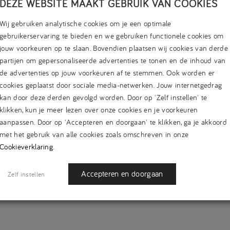
DEZE WEBSITE MAAKT GEBRUIK VAN COOKIES
Wij gebruiken analytische cookies om je een optimale
gebruikerservaring te bieden en we gebruiken functionele cookies om
jouw voorkeuren op te slaan. Bovendien plaatsen wij cookies van derde
partijen om gepersonaliseerde advertenties te tonen en de inhoud van
HET IS WEER VOORBIJ…
M
de advertenties op jouw voorkeuren af te stemmen. Ook worden er
POSTED BY IMEDIATE | 9 JUNI 2022
P
cookies geplaatst door sociale media-netwerken. Jouw internetgedrag
Mijn stage bij iMediate is zo snel voorbijgegaan, dat het
Ri
kan door deze derden gevolgd worden. Door op 'Zelf instellen' te
voelt alsof ik pas vorige week mijn introductieblog heb
v
klikken, kun je meer lezen over onze cookies en je voorkeuren
geschreven. Toch zijn we nu echt ruim 500 stage-uren
cr
aanpassen. Door op 'Accepteren en doorgaan' te klikken, ga je akkoord
ie
verder… Op mijn eerste dag bij iMediate werd ik meteen
a
met het gebruik van alle cookies zoals omschreven in onze
ke
Cookieverklaring
.
volledig opgenomen in het team en onder zeer goede
b
begeleiding direct voor de leeuwen gegooid. Ik mocht…
I
Accepteren en doorgaan
i
Zelf instellen