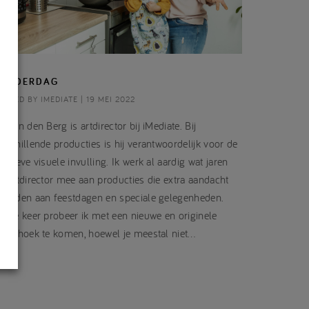
OEDERDAG
OSTED BY IMEDIATE | 19 MEI 2022
k van den Berg is artdirector bij iMediate. Bij
erschillende producties is hij verantwoordelijk voor de
eatieve visuele invulling. Ik werk al aardig wat jaren
ls artdirector mee aan producties die extra aandacht
esteden aan feestdagen en speciale gelegenheden.
edere keer probeer ik met een nieuwe en originele
nvalshoek te komen, hoewel je meestal niet…