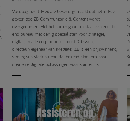
POSTED BY IMEDIATE | 25 MEI 2023
P
e
Vandaag heeft iMediate bekend gemaakt dat het in Ede
O
e
gevestigde ZB Communicatie & Content wordt
p
s
overgenomen. Met het samengaan ontstaat een end-to-
O
.
end bureau met dertig specialisten voor strategie,
v
n,
digital, creatie en productie. Joost Driessen,
D
directeur/eigenaar van iMediate: ‘ZB is een prijswinnend,
w
strategisch sterk bureau dat bekend staat om haar
K
creatieve, digitale oplossingen voor klanten. Ik…
b