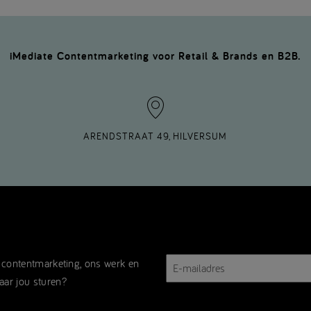
iMediate Contentmarketing voor Retail & Brands en B2B.
ARENDSTRAAT 49, HILVERSUM
E-
r contentmarketing, ons werk en
mailadres
aar jou sturen?