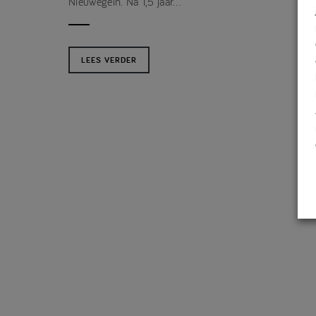
Nieuwegein. Na 1,5 jaar…
LEES VERDER