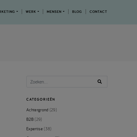
RKETING
WERK
MENSEN
BLOG
CONTACT
CATEGORIEËN
Achtergrond
(29)
B2B
(29)
Expertise
(38)