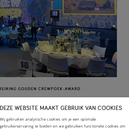
ITREIKING GOUDEN CREWPOEK-AWARD.
n Nieuwegein Hét Crewdiner plaats, dat bedoeld was voor
DEZE WEBSITE MAAKT GEBRUIK VAN COOKIES
he. Als uitgever van EB Live was ook iMediate aanwezig;
Wij gebruiken analytische cookies om je een optimale
) en Tarik Lahri (Accountmanager B2B) reisden af naar
gebruikerservaring te bieden en we gebruiken functionele cookies om