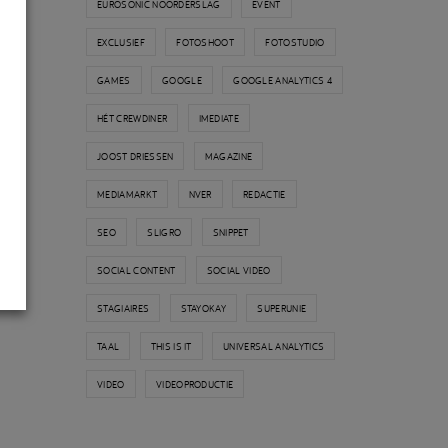
EUROSONIC NOORDERSLAG
EVENT
EXCLUSIEF
FOTOSHOOT
FOTOSTUDIO
GAMES
GOOGLE
GOOGLE ANALYTICS 4
HÉT CREWDINER
IMEDIATE
JOOST DRIESSEN
MAGAZINE
MEDIAMARKT
NVER
REDACTIE
SEO
SLIGRO
SNIPPET
SOCIAL CONTENT
SOCIAL VIDEO
STAGIAIRES
STAYOKAY
SUPERUNIE
TAAL
THIS IS IT
UNIVERSAL ANALYTICS
VIDEO
VIDEOPRODUCTIE