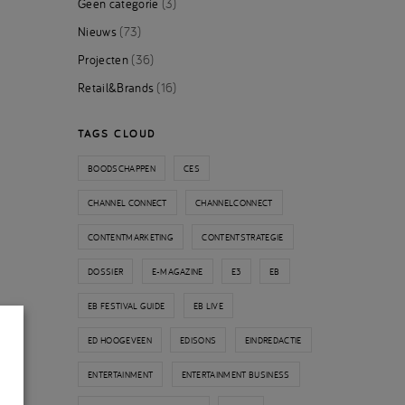
Geen categorie
(3)
Nieuws
(73)
Projecten
(36)
Retail&Brands
(16)
TAGS CLOUD
BOODSCHAPPEN
CES
CHANNEL CONNECT
CHANNELCONNECT
CONTENTMARKETING
CONTENTSTRATEGIE
DOSSIER
E-MAGAZINE
E3
EB
EB FESTIVAL GUIDE
EB LIVE
ED HOOGEVEEN
EDISONS
EINDREDACTIE
ENTERTAINMENT
ENTERTAINMENT BUSINESS