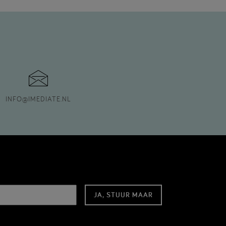
INFO
@
IMEDIATE.NL