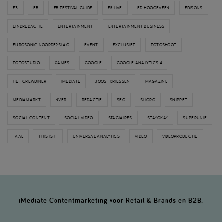
E3
EB
EB FESTIVAL GUIDE
EB LIVE
ED HOOGEVEEN
EDISONS
EINDREDACTIE
ENTERTAINMENT
ENTERTAINMENT BUSINESS
EUROSONIC NOORDERSLAG
EVENT
EXCLUSIEF
FOTOSHOOT
FOTOSTUDIO
GAMES
GOOGLE
GOOGLE ANALYTICS 4
HÉT CREWDINER
IMEDIATE
JOOST DRIESSEN
MAGAZINE
MEDIAMARKT
NVER
REDACTIE
SEO
SLIGRO
SNIPPET
SOCIAL CONTENT
SOCIAL VIDEO
STAGIAIRES
STAYOKAY
SUPERUNIE
TAAL
THIS IS IT
UNIVERSAL ANALYTICS
VIDEO
VIDEOPRODUCTIE
iMediate Contentmarketing voor Retail & Brands en B2B.