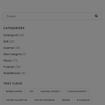
CATEGORIEËN
Achtergrond
(29)
B2B
(29)
Expertise
(38)
Geen categorie
(3)
Nieuws
(73)
Projecten
(36)
Retail&Brands
(16)
TAGS CLOUD
BOODSCHAPPEN
CES
CHANNEL CONNECT
CHANNELCONNECT
CONTENTMARKETING
CONTENTSTRATEGIE
DOSSIER
E-MAGAZINE