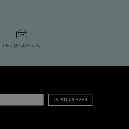
INFO
@
IMEDIATE.NL