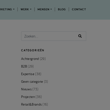
RKETING
WERK
MENSEN
BLOG
CONTACT
CATEGORIEËN
Achtergrond
(29)
B2B
(29)
Expertise
(38)
Geen categorie
(3)
Nieuws
(73)
Projecten
(36)
Retail&Brands
(16)