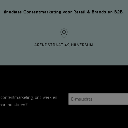
iMediate Contentmarketing voor Retail & Brands en B2B.
ARENDSTRAAT 49, HILVERSUM
E-
r contentmarketing, ons werk en
mailadres
aar jou sturen?