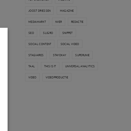
JOOST DRIESSEN
MAGAZINE
MEDIAMARKT
NVER
REDACTIE
SEO
SLIGRO
SNIPPET
SOCIAL CONTENT
SOCIAL VIDEO
STAGIAIRES
STAYOKAY
SUPERUNIE
TAAL
THIS IS IT
UNIVERSAL ANALYTICS
VIDEO
VIDEOPRODUCTIE