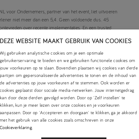
L voor Ondernemers, partner van het event, liet uitvoeren
erlener niet meer dan een 5,4. Geen voldoende dus. 45
 ontevreden over recente implementaties. En een trusted
t van de ondervraagden zoekt zelf online naar de beste
DEZE WEBSITE MAAKT GEBRUIK VAN COOKIES
Wij gebruiken analytische cookies om je een optimale
tussen mkb-ondernemers en IT-dienstverleners. Om dat in
gebruikerservaring te bieden en we gebruiken functionele cookies om
jouw voorkeuren op te slaan. Bovendien plaatsen wij cookies van derde
ig. Jort Kelder gaf op glanzende wijze invulling aan die rol.
partijen om gepersonaliseerde advertenties te tonen en de inhoud van
latie tussen mkb’er en IT-dienstverlener. De beide kampen
de advertenties op jouw voorkeuren af te stemmen. Ook worden er
 niet te doorgronden jargon. Dit al dan niet bewust ingewikkeld
cookies geplaatst door sociale media-netwerken. Jouw internetgedrag
iet in staat zijn echt te doorgronden wat de klant wil. En de
kan door deze derden gevolgd worden. Door op 'Zelf instellen' te
klikken, kun je meer lezen over onze cookies en je voorkeuren
aanpassen. Door op 'Accepteren en doorgaan' te klikken, ga je akkoord
n Stockhausen, eigenaar van Sparco International. Hij stelde
met het gebruik van alle cookies zoals omschreven in onze
n op een bedrijf. “Je weet wat het doel van de implementatie
Cookieverklaring
.
l geen grip.” Voor Von Stockhausen als ondernemer is het