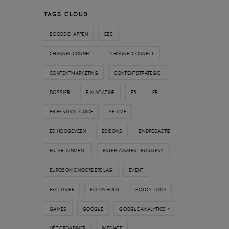
TAGS CLOUD
BOODSCHAPPEN
CES
CHANNEL CONNECT
CHANNELCONNECT
CONTENTMARKETING
CONTENTSTRATEGIE
DOSSIER
E-MAGAZINE
E3
EB
EB FESTIVAL GUIDE
EB LIVE
ED HOOGEVEEN
EDISONS
EINDREDACTIE
ENTERTAINMENT
ENTERTAINMENT BUSINESS
EUROSONIC NOORDERSLAG
EVENT
EXCLUSIEF
FOTOSHOOT
FOTOSTUDIO
GAMES
GOOGLE
GOOGLE ANALYTICS 4
HÉT CREWDINER
IMEDIATE