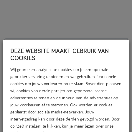
DEZE WEBSITE MAAKT GEBRUIK VAN
COOKIES
CATEGORIEËN
Achtergrond
(29)
Wij gebruiken analytische cookies om je een optimale
B2B
(29)
gebruikerservaring te bieden en we gebruiken functionele
cookies om jouw voorkeuren op te slaan. Bovendien plaatsen
Expertise
(38)
wij cookies van derde partijen om gepersonaliseerde
Geen categorie
(3)
advertenties te tonen en de inhoud van de advertenties op
Nieuws
(73)
jouw voorkeuren af te stemmen. Ook worden er cookies
Projecten
(36)
geplaatst door sociale media-netwerken. Jouw
Retail&Brands
(16)
internetgedrag kan door deze derden gevolgd worden. Door
op 'Zelf instellen' te klikken, kun je meer lezen over onze
TAGS CLOUD