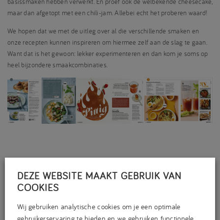
basissmaken hebben verwerkt. En proef ook de welbekende cheesecake,
maar dan afgetopt met een chili-jam. Allebei echt het proberen waard!
We hopen dat we met de uitleg over al die verschillende smaken en
onze recepten kunnen inspireren om hiermee zelf aan de slag te gaan.
Want dat is het gewoon: lekker experimenteren en dan kom je soms op
heel bijzondere smaakcombinaties.
DEZE WEBSITE MAAKT GEBRUIK VAN
COOKIES
Wij gebruiken analytische cookies om je een optimale
gebruikerservaring te bieden en we gebruiken functionele