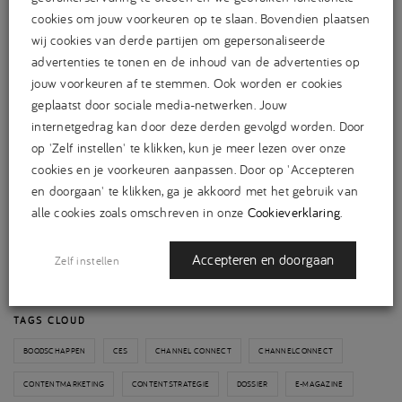
cookies om jouw voorkeuren op te slaan. Bovendien plaatsen
wij cookies van derde partijen om gepersonaliseerde
advertenties te tonen en de inhoud van de advertenties op
jouw voorkeuren af te stemmen. Ook worden er cookies
geplaatst door sociale media-netwerken. Jouw
CATEGORIEËN
internetgedrag kan door deze derden gevolgd worden. Door
Achtergrond
(29)
op 'Zelf instellen' te klikken, kun je meer lezen over onze
B2B
(29)
cookies en je voorkeuren aanpassen. Door op 'Accepteren
Expertise
(38)
en doorgaan' te klikken, ga je akkoord met het gebruik van
Geen categorie
(3)
alle cookies zoals omschreven in onze
Cookieverklaring
.
Nieuws
(73)
Projecten
(36)
Accepteren en doorgaan
Zelf instellen
Retail&Brands
(16)
TAGS CLOUD
BOODSCHAPPEN
CES
CHANNEL CONNECT
CHANNELCONNECT
CONTENTMARKETING
CONTENTSTRATEGIE
DOSSIER
E-MAGAZINE