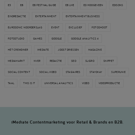
E3
EB
EB FESTIVAL GUIDE
EB LIVE
ED HOOGEVEEN
EDISONS
EINDREDACTIE
ENTERTAINMENT
ENTERTAINMENT BUSINESS
EUROSONIC NOORDERSLAG
EVENT
EXCLUSIEF
FOTOSHOOT
FOTOSTUDIO
GAMES
GOOGLE
GOOGLE ANALYTICS 4
HÉT CREWDINER
IMEDIATE
JOOST DRIESSEN
MAGAZINE
MEDIAMARKT
NVER
REDACTIE
SEO
SLIGRO
SNIPPET
SOCIAL CONTENT
SOCIAL VIDEO
STAGIAIRES
STAYOKAY
SUPERUNIE
TAAL
THIS IS IT
UNIVERSAL ANALYTICS
VIDEO
VIDEOPRODUCTIE
iMediate Contentmarketing voor Retail & Brands en B2B.