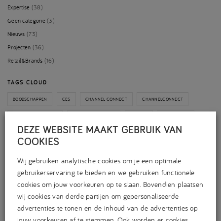
Expertise
(38)
Geen categorie
(3)
Nieuws
(73)
Projecten
(36)
Retail&Brands
(16)
TAGS CLOUD
BOODSCHAPPEN
CES
CHANNEL CONNECT
CHANNELCONNECT
CONTENTMARKETING
CONTENTSTRATEGIE
DOSSIER
E-MAGAZINE
DEZE WEBSITE MAAKT GEBRUIK VAN
E3
EB
EB FESTIVAL GUIDE
EB LIVE
ED HOOGEVEEN
EDISONS
COOKIES
EINDREDACTIE
ENTERTAINMENT
ENTERTAINMENT BUSINESS
Wij gebruiken analytische cookies om je een optimale
gebruikerservaring te bieden en we gebruiken functionele
EUROSONIC NOORDERSLAG
EVENT
EXCLUSIEF
FOTOSHOOT
cookies om jouw voorkeuren op te slaan. Bovendien plaatsen
FOTOSTUDIO
GAMES
GOOGLE
GOOGLE ANALYTICS 4
wij cookies van derde partijen om gepersonaliseerde
advertenties te tonen en de inhoud van de advertenties op
HÉT CREWDINER
IMEDIATE
JOOST DRIESSEN
MAGAZINE
jouw voorkeuren af te stemmen. Ook worden er cookies