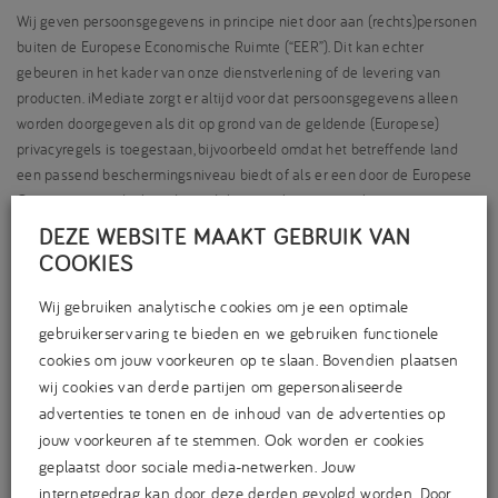
Wij geven persoonsgegevens in principe niet door aan (rechts)personen
buiten de Europese Economische Ruimte (“EER”). Dit kan echter
gebeuren in het kader van onze dienstverlening of de levering van
producten. iMediate zorgt er altijd voor dat persoonsgegevens alleen
worden doorgegeven als dit op grond van de geldende (Europese)
privacyregels is toegestaan, bijvoorbeeld omdat het betreffende land
een passend beschermingsniveau biedt of als er een door de Europese
Commissie goedgekeurde modelovereenkomst is gesloten.
DEZE WEBSITE MAAKT GEBRUIK VAN
We zijn op de hoogte van het arrest van het Hof van Justitie van de
COOKIES
Europese Unie van 16 juli 2020, dat gevolgen heeft voor de
(internationale) overdracht van persoonsgegevens. Op dit moment is
Wij gebruiken analytische cookies om je een optimale
nog veel onduidelijk over de mogelijke gevolgen. We onderzoeken
gebruikerservaring te bieden en we gebruiken functionele
momenteel de mogelijkheden om een passende oplossing te vinden.
cookies om jouw voorkeuren op te slaan. Bovendien plaatsen
Wanneer we een passende oplossing hebben, zullen we u hierover
wij cookies van derde partijen om gepersonaliseerde
informeren over in deze privacy verklaring.
advertenties te tonen en de inhoud van de advertenties op
Hoe beveiligen we persoonsgegevens?
jouw voorkeuren af te stemmen. Ook worden er cookies
geplaatst door sociale media-netwerken. Jouw
iMediate neemt de bescherming van uw gegevens serieus en neemt
internetgedrag kan door deze derden gevolgd worden. Door