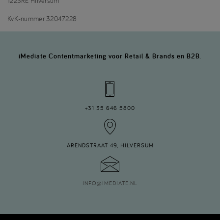
1223RE Hilversum
KvK-nummer 32047228
iMediate Contentmarketing voor Retail & Brands en B2B.
+31 35 646 5800
ARENDSTRAAT 49, HILVERSUM
INFO
@
IMEDIATE.NL