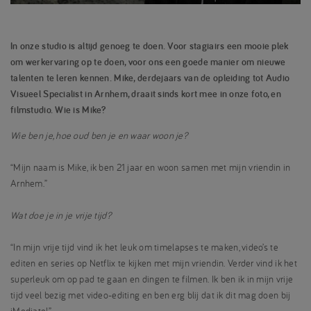
In onze studio is altijd genoeg te doen. Voor stagiairs een mooie plek
om werkervaring op te doen, voor ons een goede manier om nieuwe
talenten te leren kennen. Mike, derdejaars van de opleiding tot Audio
Visueel Specialist in Arnhem, draait sinds kort mee in onze foto, en
filmstudio. Wie is Mike?
Wie ben je, hoe oud ben je en waar woon je?
“Mijn naam is Mike, ik ben 21 jaar en woon samen met mijn vriendin in
Arnhem.”
Wat doe je in je vrije tijd?
“In mijn vrije tijd vind ik het leuk om timelapses te maken, video’s te
editen en series op Netflix te kijken met mijn vriendin. Verder vind ik het
superleuk om op pad te gaan en dingen te filmen. Ik ben ik in mijn vrije
tijd veel bezig met video-editing en ben erg blij dat ik dit mag doen bij
iMediate!”