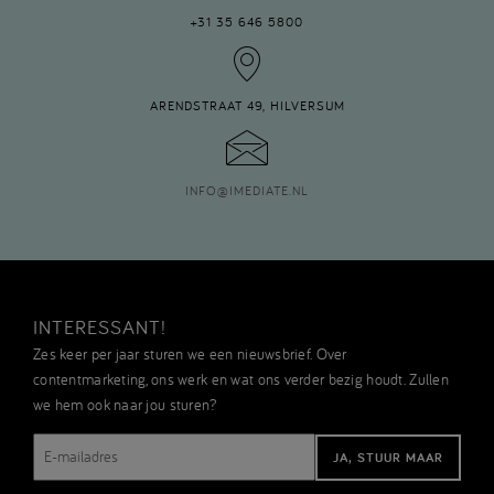
+31 35 646 5800
ARENDSTRAAT 49, HILVERSUM
INFO
@
IMEDIATE.NL
INTERESSANT!
Zes keer per jaar sturen we een nieuwsbrief. Over
contentmarketing, ons werk en wat ons verder bezig houdt. Zullen
we hem ook naar jou sturen?
E-
mailadres