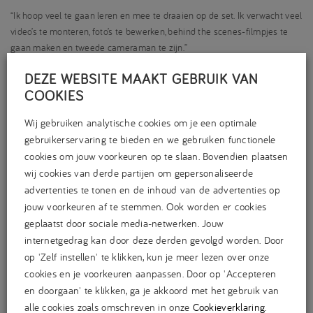
“Ik hoop veel te gaan leren en mee te draaien op de set. Ik verwacht veel
video’s te monteren, foto’s te bewerken, behind the scenes-filmpjes te
gaan maken en tweede cameraman te zijn.”
DEZE WEBSITE MAAKT GEBRUIK VAN
Wat zou je graag willen leren bij iMediate?
COOKIES
“Ik zou graag de programma’s Premiere Pro en After Effects beter willen
beheersen. Ik wil efficiënter en beter kunnen editen en filmen. Ook wil ik
Wij gebruiken analytische cookies om je een optimale
graag meer ervaring hebben met licht.”
gebruikerservaring te bieden en we gebruiken functionele
cookies om jouw voorkeuren op te slaan. Bovendien plaatsen
wij cookies van derde partijen om gepersonaliseerde
advertenties te tonen en de inhoud van de advertenties op
jouw voorkeuren af te stemmen. Ook worden er cookies
geplaatst door sociale media-netwerken. Jouw
internetgedrag kan door deze derden gevolgd worden. Door
op 'Zelf instellen' te klikken, kun je meer lezen over onze
cookies en je voorkeuren aanpassen. Door op 'Accepteren
en doorgaan' te klikken, ga je akkoord met het gebruik van
alle cookies zoals omschreven in onze
Cookieverklaring
.