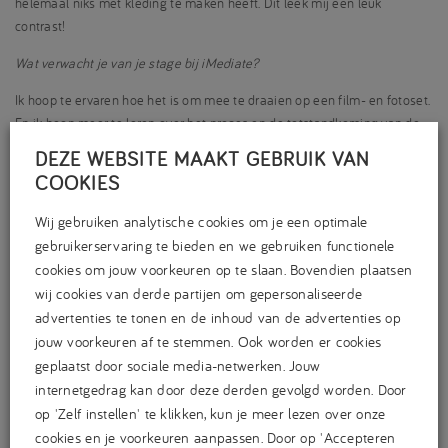
helemaal niks met kleding te maken heeft. Dit leek mij een leuk
contrast!
Wat verwacht je van je stage bij iMediate?
Ik hoop te ervaren hoe het is om mee te draaien op een film- en fotoset.
En ik hoop meer te leren over het proces en de totstandkoming van de
shoot.
DEZE WEBSITE MAAKT GEBRUIK VAN
COOKIES
Wat ga je tijdens je stage doen?
Ik ga vaak mee met de fotograaf naar verschillende plekken in
Wij gebruiken analytische cookies om je een optimale
Nederland om foto’s te maken voor MagaZiNe van Sligro. In de studio
gebruikerservaring te bieden en we gebruiken functionele
zijn we veel bezig met fotografie voor Boodschappen. Ondertussen ben
cookies om jouw voorkeuren op te slaan. Bovendien plaatsen
ik veel bezig met het maken en bewerken van promo’s.
wij cookies van derde partijen om gepersonaliseerde
advertenties te tonen en de inhoud van de advertenties op
jouw voorkeuren af te stemmen. Ook worden er cookies
geplaatst door sociale media-netwerken. Jouw
internetgedrag kan door deze derden gevolgd worden. Door
op 'Zelf instellen' te klikken, kun je meer lezen over onze
cookies en je voorkeuren aanpassen. Door op 'Accepteren