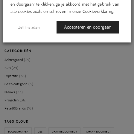
en doorgaan' te klikken, ga je akkoord met het gebruik van
alle cookies zoals omschreven in onze
Cookieverklaring
.
Accepteren en doorgaan
Zelf instellen
CATEGORIEËN
Achtergrond
(29)
B2B
(29)
Expertise
(38)
Geen categorie
(3)
Nieuws
(73)
Projecten
(36)
Retail&Brands
(16)
TAGS CLOUD
BOODSCHAPPEN
CES
CHANNEL CONNECT
CHANNELCONNECT