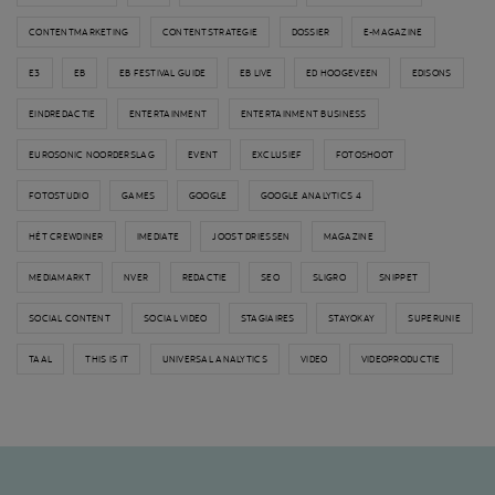
CONTENTMARKETING
CONTENTSTRATEGIE
DOSSIER
E-MAGAZINE
E3
EB
EB FESTIVAL GUIDE
EB LIVE
ED HOOGEVEEN
EDISONS
EINDREDACTIE
ENTERTAINMENT
ENTERTAINMENT BUSINESS
EUROSONIC NOORDERSLAG
EVENT
EXCLUSIEF
FOTOSHOOT
FOTOSTUDIO
GAMES
GOOGLE
GOOGLE ANALYTICS 4
HÉT CREWDINER
IMEDIATE
JOOST DRIESSEN
MAGAZINE
MEDIAMARKT
NVER
REDACTIE
SEO
SLIGRO
SNIPPET
SOCIAL CONTENT
SOCIAL VIDEO
STAGIAIRES
STAYOKAY
SUPERUNIE
TAAL
THIS IS IT
UNIVERSAL ANALYTICS
VIDEO
VIDEOPRODUCTIE