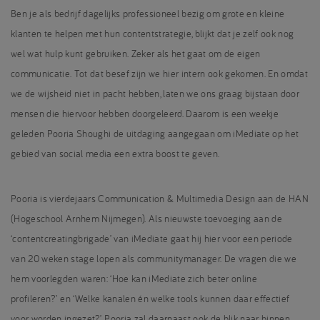
Ben je als bedrijf dagelijks professioneel bezig om grote en kleine
klanten te helpen met hun contentstrategie, blijkt dat je zelf ook nog
wel wat hulp kunt gebruiken. Zeker als het gaat om de eigen
communicatie. Tot dat besef zijn we hier intern ook gekomen. En omdat
we de wijsheid niet in pacht hebben, laten we ons graag bijstaan door
mensen die hiervoor hebben doorgeleerd. Daarom is een weekje
geleden Pooria Shoughi de uitdaging aangegaan om iMediate op het
gebied van social media een extra boost te geven.
Pooria is vierdejaars Communication & Multimedia Design aan de HAN
(Hogeschool Arnhem Nijmegen). Als nieuwste toevoeging aan de
‘contentcreatingbrigade’ van iMediate gaat hij hier voor een periode
van 20 weken stage lopen als communitymanager. De vragen die we
hem voorlegden waren: ‘Hoe kan iMediate zich beter online
profileren?’ en ‘Welke kanalen én welke tools kunnen daar effectief
voor worden ingezet?’ Pooria zal daarnaast ook de blik naar binnen