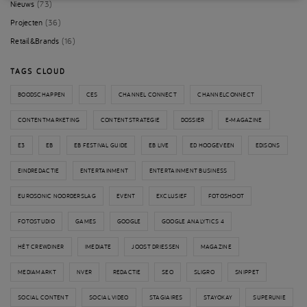
Nieuws
(73)
Projecten
(36)
Retail&Brands
(16)
TAGS CLOUD
BOODSCHAPPEN
CES
CHANNEL CONNECT
CHANNELCONNECT
CONTENTMARKETING
CONTENTSTRATEGIE
DOSSIER
E-MAGAZINE
E3
EB
EB FESTIVAL GUIDE
EB LIVE
ED HOOGEVEEN
EDISONS
EINDREDACTIE
ENTERTAINMENT
ENTERTAINMENT BUSINESS
EUROSONIC NOORDERSLAG
EVENT
EXCLUSIEF
FOTOSHOOT
FOTOSTUDIO
GAMES
GOOGLE
GOOGLE ANALYTICS 4
HÉT CREWDINER
IMEDIATE
JOOST DRIESSEN
MAGAZINE
MEDIAMARKT
NVER
REDACTIE
SEO
SLIGRO
SNIPPET
SOCIAL CONTENT
SOCIAL VIDEO
STAGIAIRES
STAYOKAY
SUPERUNIE