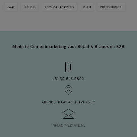
TAAL
THIS IS IT
UNIVERSAL ANALYTICS
VIDEO
VIDEOPRODUCTIE
iMediate Contentmarketing voor Retail & Brands en B2B.
+31 35 646 5800
ARENDSTRAAT 49, HILVERSUM
INFO
@
IMEDIATE.NL