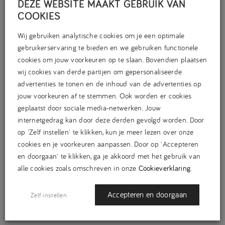
DEZE WEBSITE MAAKT GEBRUIK VAN
COOKIES
Wij gebruiken analytische cookies om je een optimale
gebruikerservaring te bieden en we gebruiken functionele
cookies om jouw voorkeuren op te slaan. Bovendien plaatsen
wij cookies van derde partijen om gepersonaliseerde
advertenties te tonen en de inhoud van de advertenties op
jouw voorkeuren af te stemmen. Ook worden er cookies
geplaatst door sociale media-netwerken. Jouw
internetgedrag kan door deze derden gevolgd worden. Door
op 'Zelf instellen' te klikken, kun je meer lezen over onze
cookies en je voorkeuren aanpassen. Door op 'Accepteren
en doorgaan' te klikken, ga je akkoord met het gebruik van
CATEGORIEËN
alle cookies zoals omschreven in onze
Cookieverklaring
.
Achtergrond
(29)
B2B
(29)
Accepteren en doorgaan
Zelf instellen
Expertise
(38)
Geen categorie
(3)