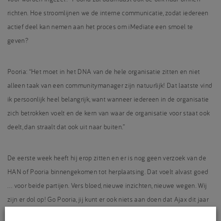
richten. Hoe stroomlijnen we de interne communicatie, zodat iedereen
actief deel kan nemen aan het proces om iMediate een smoel te
geven?
Pooria: “Het moet in het DNA van de hele organisatie zitten en niet
alleen taak van een communitymanager zijn natuurlijk! Dat laatste vind
ik persoonlijk heel belangrijk, want wanneer iedereen in de organisatie
zich betrokken voelt en de kern van waar de organisatie voor staat ook
deelt, dan straalt dat ook uit naar buiten.”
De eerste week heeft hij erop zitten en er is nog geen verzoek van de
HAN of Pooria binnengekomen tot herplaatsing. Dat voelt alvast goed
… voor beide partijen. Vers bloed, nieuwe inzichten, nieuwe wegen. Wij
zijn er dol op! Go Pooria, jij kunt er ook niets aan doen dat Ajax dit jaar
bezig is aan een leerproces. Goed dat je toch fan blijft!