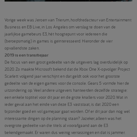
Vorige week was Jeroen van Trierum, hoofdredacteur van Entertainment
Business en EB Live, in Los Angeles om verslag te doen van de
jaarlijkse gamebeurs E3, hét hoogtepunt voor iedereen die
(beroepsmatig) in games is geïnteresseerd. Hieronder de vier
opvallendste zaken.
2019 is een transitiejaar
De focus van een groot gedeelte van de uitgevers lag overduidelijk op
2020. Zo maakte Microsoft bekend dat de Xbox One X-opvolger Project
Scarlett volgend jaar verschijnt en dat geldt ook voor het grootste
gedeelte van de eigen games voor de console. Gears 5 vormde hier de
uitzondering op. Veel andere uitgevers hanteerden dezelfde strategie:
een enkele toptitel voor dit jaar en de grote knallers voor 2020. Wat in
ieder geval aan het einde van deze E3 vaststaat, is dat 2020 een
bijzonder goed en vol gamejaar gaat worden. Of er dit jaar dan nog wel
interessante dingen op de planning staan? Jazeker, alleen was het
overgrote gedeelte van die titels al voorafgaand aan de E3
bekendgemaakt. Er waren dus weinig verrassingen en dat is jammer.