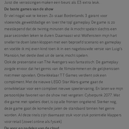
Juist die verrassingen maken een beurs als E3 extra leuk.
De beste games van de show
Er viel nogal wat te kiezen. Zo staat Borderlands 3 garant voor
vloeiende, gewelddadige en ‘over the top’ gameplay. De game is zo
meeslepend dat de twintig minuten die ik mocht spelen slechts een
paar seconden leken te duren. Daarnaast wist Wolfenstein mijn hart
sneller te doen laten kloppen met een beproefd scenario en gameplay
en voelde ik mij even kind toen ik in een nagebouwde versie van Luigi’s
Mansion, het derde deel uit de serie, mocht spelen.
Ook de presentatie van The Avengers was fantastisch. De gameplay
zorgde ervoor dat het gemis van de filmstemmen en de gelijkenissen
niet meer opvielen. Ontwikkelaar TT Games verdient ook een
compliment. Met de nieuwe LEGO Star Wars-game gaat de
ontwikkelaar voor een compleet nieuwe speelervaring. En laten we mijn
persoonlijke favoriet van de show niet vergeten: Cyberpunk 2077. Wat
die game met spelers doet, is op alle fronten ongekend. Sterker nog,
deze game gaat de komende jaren de standaard binnen het genre
worden. Al deze titels zijn daarnaast stuk voor stuk potentiële klappers
voor retail (zowel online als fysiek).
De voor en nadelen van de cloud