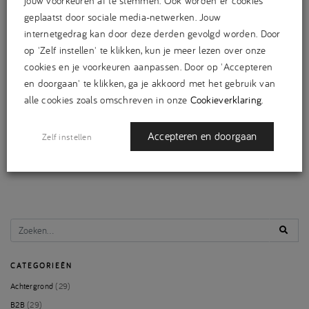
jouw voorkeuren af te stemmen. Ook worden er cookies
misschien wel een soortgelijk model gebruiken als gamescom doet.
geplaatst door sociale media-netwerken. Jouw
Gooi de beursvloer open voor het grote publiek en zorg dat de zakelijke
internetgedrag kan door deze derden gevolgd worden. Door
klanten een eigen ruimte hebben.
op 'Zelf instellen' te klikken, kun je meer lezen over onze
cookies en je voorkeuren aanpassen. Door op 'Accepteren
en doorgaan' te klikken, ga je akkoord met het gebruik van
alle cookies zoals omschreven in onze
Cookieverklaring
.
Accepteren en doorgaan
Zelf instellen
CATEGORIEËN
Achtergrond
(29)
B2B
(29)