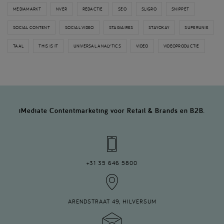
MEDIAMARKT
NVER
REDACTIE
SEO
SLIGRO
SNIPPET
SOCIAL CONTENT
SOCIAL VIDEO
STAGIAIRES
STAYOKAY
SUPERUNIE
TAAL
THIS IS IT
UNIVERSAL ANALYTICS
VIDEO
VIDEOPRODUCTIE
iMediate Contentmarketing voor Retail & Brands en B2B.
+31 35 646 5800
ARENDSTRAAT 49, HILVERSUM