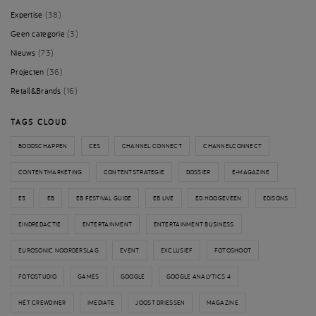
Expertise
(38)
Geen categorie
(3)
Nieuws
(73)
Projecten
(36)
Retail&Brands
(16)
TAGS CLOUD
BOODSCHAPPEN
CES
CHANNEL CONNECT
CHANNELCONNECT
CONTENTMARKETING
CONTENTSTRATEGIE
DOSSIER
E-MAGAZINE
E3
EB
EB FESTIVAL GUIDE
EB LIVE
ED HOOGEVEEN
EDISONS
EINDREDACTIE
ENTERTAINMENT
ENTERTAINMENT BUSINESS
EUROSONIC NOORDERSLAG
EVENT
EXCLUSIEF
FOTOSHOOT
FOTOSTUDIO
GAMES
GOOGLE
GOOGLE ANALYTICS 4
HÉT CREWDINER
IMEDIATE
JOOST DRIESSEN
MAGAZINE